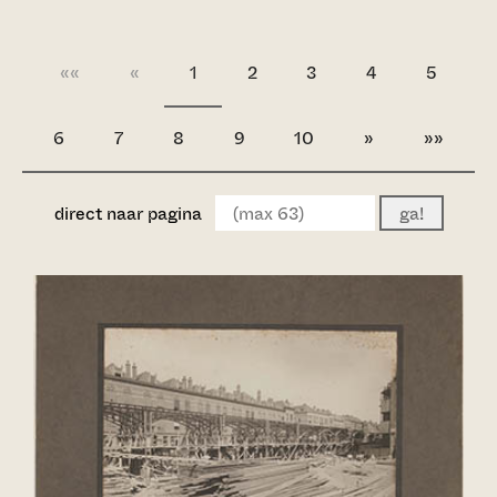
««
«
1
2
3
4
5
6
7
8
9
10
»
»»
direct naar pagina
ga!