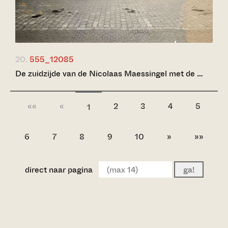
20.
555_12085
De zuidzijde van de Nicolaas Maessingel met de …
««
«
2
3
4
5
1
6
7
8
9
10
»
»»
direct naar pagina
ga!