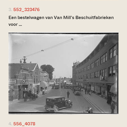
3.
552_323476
Een bestelwagen van Van Mill's Beschuitfabrieken
voor …
4.
556_4078