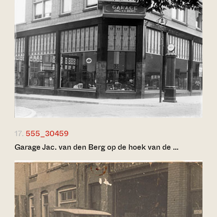
17.
555_30459
Garage Jac. van den Berg op de hoek van de …