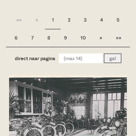
««
«
1
2
3
4
5
6
7
8
9
10
»
»»
direct naar pagina
ga!