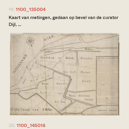
19.
1100_135004
Kaart van metingen, gedaan op bevel van de curator
Dijl, …
20.
1100_145016