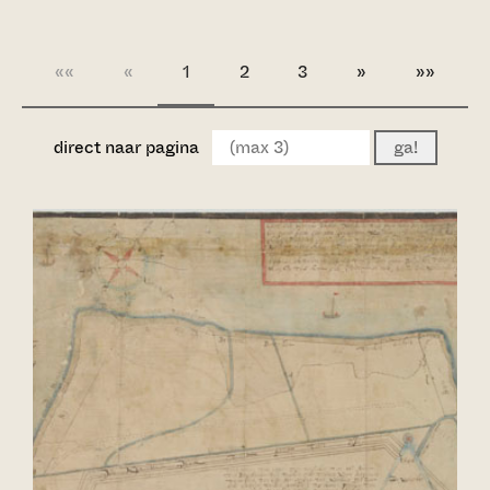
««
«
1
2
3
»
»»
direct naar pagina
ga!