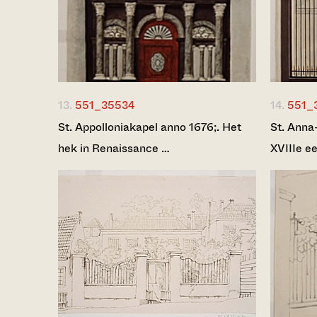
13.
551_35534
14.
551_
St. Appolloniakapel anno 1676;. Het
St. Anna
hek in Renaissance …
XVIIIe e