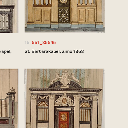
16.
551_35545
kapel,
St. Barbarakapel, anno 1868