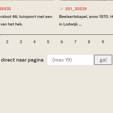
35935
19.
551_35529
rsloot 46; tuinpoort met een
Beelaertskapel, anno 1870. H
 van het hek.
in Lodwijk …
2
3
4
5
6
7
8
9
direct naar pagina
ga!