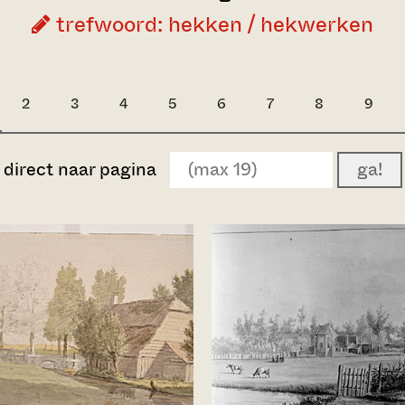
trefwoord: hekken / hekwerken
2
3
4
5
6
7
8
9
direct naar pagina
ga!