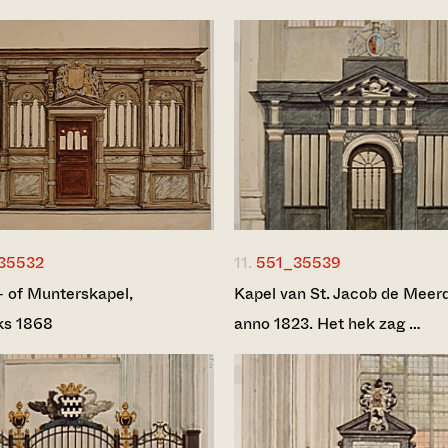
35532
11.
551_35539
s- of Munterskapel,
Kapel van St. Jacob de Meer
ks 1868
anno 1823. Het hek zag …