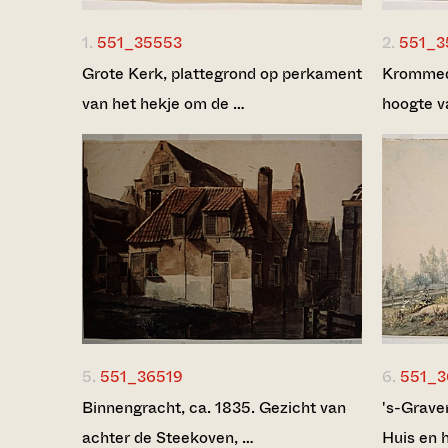
1.
551_35553
2.
551_3
Grote Kerk, plattegrond op perkament
Krommedi
van het hekje om de …
hoogte v
5.
551_36519
6.
551_
Binnengracht, ca. 1835. Gezicht van
's-Grave
achter de Steekoven, …
Huis en 