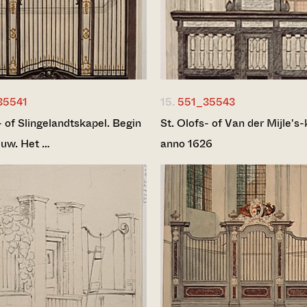
35541
15.
551_35543
- of Slingelandtskapel. Begin
St. Olofs- of Van der Mijle's-
euw. Het …
anno 1626