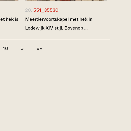
20.
551_35530
et hek is
Meerdervoortskapel met hek in
Lodewijk XIV stijl. Bovenop …
10
»
»»