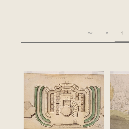
««
«
1