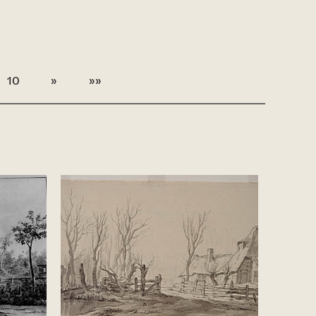
10
»
»»