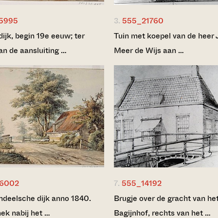
5995
3.
555_21760
jk, begin 19e eeuw; ter
Tuin met koepel van de heer J
an de aansluiting …
Meer de Wijs aan …
36002
7.
555_14192
ndeelsche dijk anno 1840.
Brugje over de gracht van he
hek nabij het …
Bagijnhof, rechts van het …