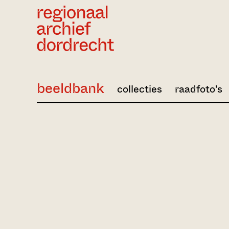
Ga direct naar de inhoud
beeldbank
collecties
raadfoto's