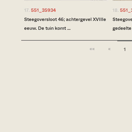
17.
551_35934
18.
551_
Steegoversloot 46; achtergevel XVIIIe
Steegove
eeuw. De tuin komt …
gedeelte
««
«
1