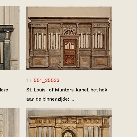
12.
551_35533
dere,
St. Louis- of Munters-kapel, het hek
aan de binnenzijde; …