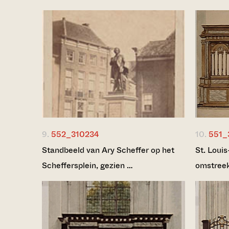
9.
552_310234
10.
551_
Standbeeld van Ary Scheffer op het
St. Loui
Scheffersplein, gezien …
omstree