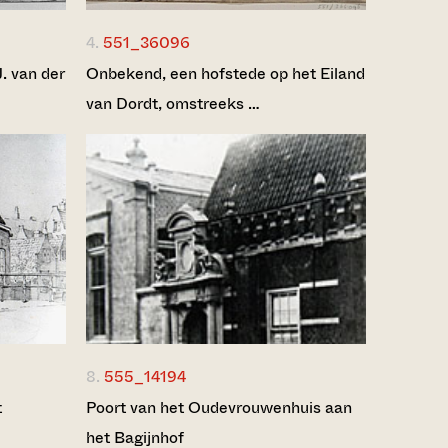
4.
551_36096
. van der
Onbekend, een hofstede op het Eiland
van Dordt, omstreeks …
8.
555_14194
t
Poort van het Oudevrouwenhuis aan
het Bagijnhof