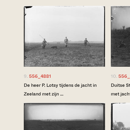
9.
556_4881
10.
556_
De heer P. Lotsy tijdens de jacht in
Duitse S
Zeeland met zijn …
met jach