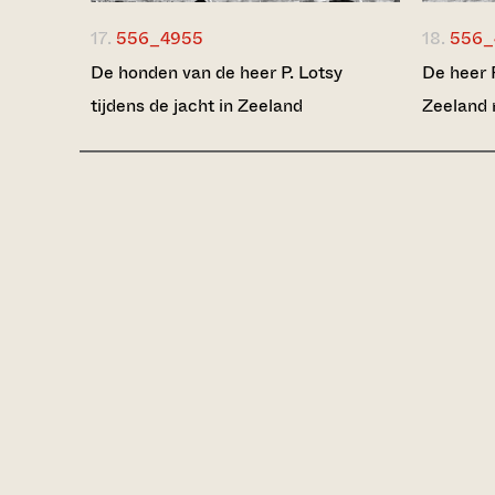
17.
556_4955
18.
556_
De honden van de heer P. Lotsy
De heer P
tijdens de jacht in Zeeland
Zeeland 