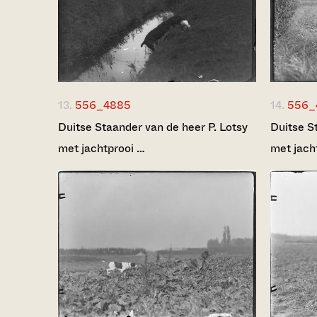
13.
556_4885
14.
556_
Duitse Staander van de heer P. Lotsy
Duitse S
met jachtprooi …
met jach