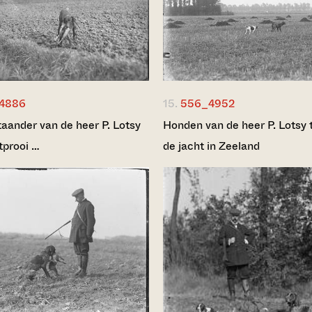
4886
15.
556_4952
taander van de heer P. Lotsy
Honden van de heer P. Lotsy 
tprooi …
de jacht in Zeeland