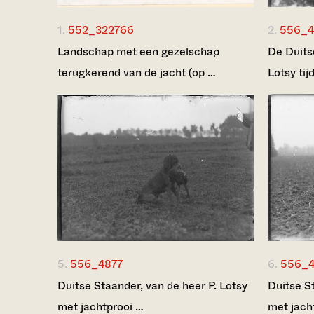
1.
552_322766
2.
556_4
Landschap met een gezelschap
De Duits
terugkerend van de jacht (op …
Lotsy tij
5.
556_4877
6.
556_
Duitse Staander, van de heer P. Lotsy
Duitse S
met jachtprooi …
met jach