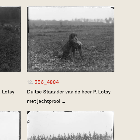
12.
556_4884
. Lotsy
Duitse Staander van de heer P. Lotsy
met jachtprooi …