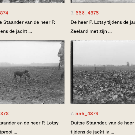
874
3.
556_4875
e Staander van de heer P.
De heer P. Lotsy tijdens de ja
dens de jacht …
Zeeland met zijn …
4878
7.
556_4879
taander en de heer P. Lotsy
Duitse Staander, van de heer 
tprooi …
tijdens de jacht in …