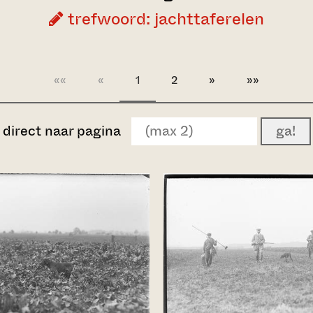
trefwoord: jachttaferelen
««
«
1
2
»
»»
direct naar pagina
ga!