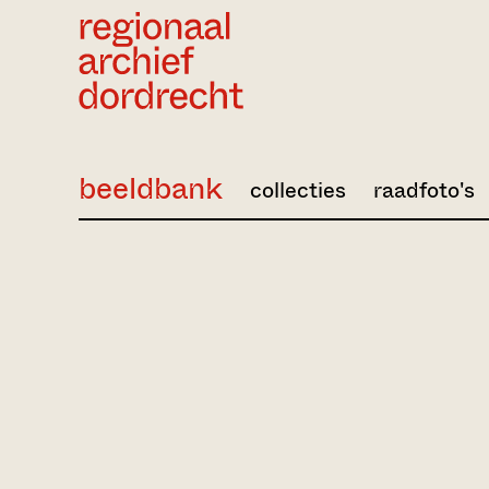
Ga direct naar de inhoud
beeldbank
collecties
raadfoto's