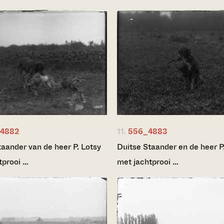
4882
11.
556_4883
taander van de heer P. Lotsy
Duitse Staander en de heer P
tprooi …
met jachtprooi …