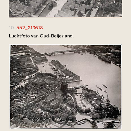
10.
552_313618
Luchtfoto van Oud-Beijerland.