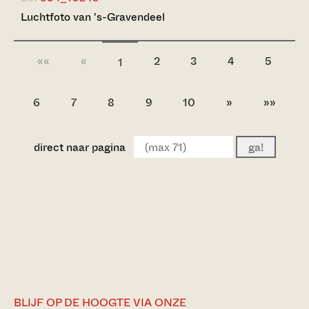
Luchtfoto van 's-Gravendeel
««
«
2
3
4
5
1
6
7
8
9
10
»
»»
direct naar pagina
ga!
BLIJF OP DE HOOGTE VIA ONZE