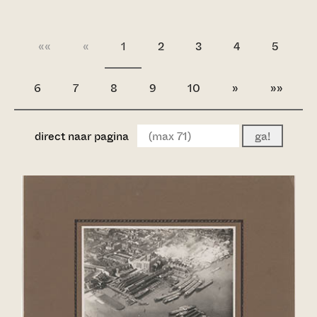
««
«
1
2
3
4
5
6
7
8
9
10
»
»»
direct naar pagina
ga!