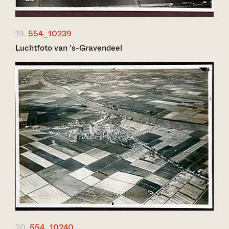
19.
554_10239
Luchtfoto van 's-Gravendeel
20.
554_10240