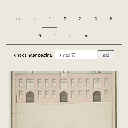
««
«
1
2
3
4
5
6
7
»
»»
direct naar pagina
ga!