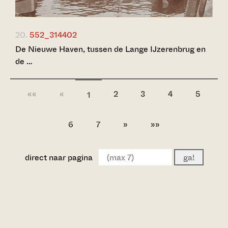
20.
552_314402
De Nieuwe Haven, tussen de Lange IJzerenbrug en
de …
««
«
2
3
4
5
1
6
7
»
»»
direct naar pagina
ga!