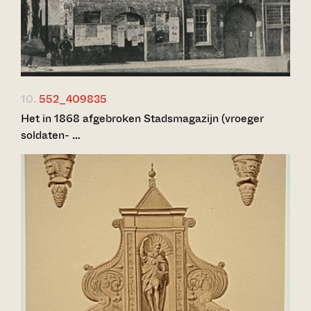
10.
552_409835
Het in 1868 afgebroken Stadsmagazijn (vroeger
soldaten- …