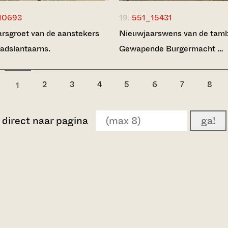
10693
19.
551_15431
rsgroet van de aanstekers
Nieuwjaarswens van de tamb
tadslantaarns.
Gewapende Burgermacht …
2
3
4
5
6
7
8
1
direct naar pagina
ga!