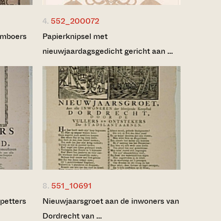
4.
552_200072
amboers
Papierknipsel met
nieuwjaardagsgedicht gericht aan …
8.
551_10691
petters
Nieuwjaarsgroet aan de inwoners van
Dordrecht van …