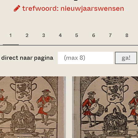
trefwoord: nieuwjaarswensen
1
2
3
4
5
6
7
8
direct naar pagina
ga!