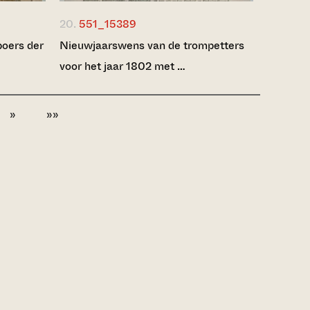
20.
551_15389
oers der
Nieuwjaarswens van de trompetters
voor het jaar 1802 met …
»
»»