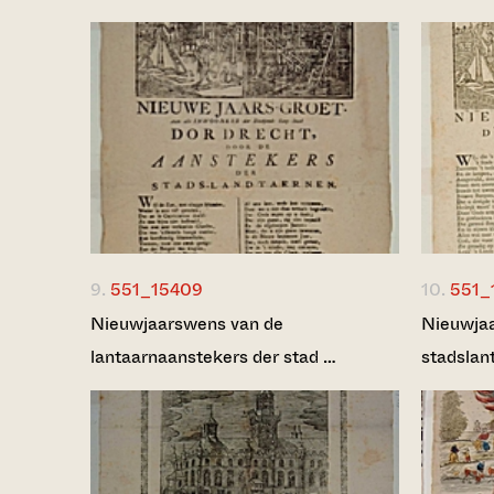
9.
551_15409
10.
551_
Nieuwjaarswens van de
Nieuwja
lantaarnaanstekers der stad …
stadslan