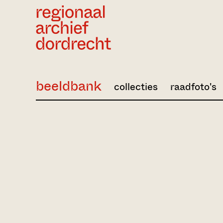
Ga direct naar de inhoud
beeldbank
collecties
raadfoto's