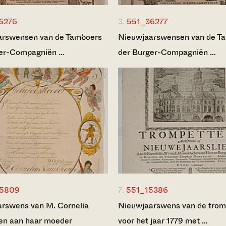
6276
3.
551_36277
arswensen van de Tamboers
Nieuwjaarswensen van de T
ger-Compagniën …
der Burger-Compagniën …
35809
7.
551_15386
rswens van M. Cornelia
Nieuwjaarswens van de trom
en aan haar moeder
voor het jaar 1779 met …