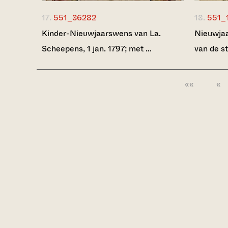
17.
551_36282
18.
551_
Kinder-Nieuwjaarswens van La.
Nieuwjaa
Scheepens, 1 jan. 1797; met …
van de s
««
«