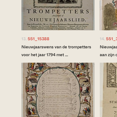
13.
551_15388
14.
551_
Nieuwjaarswens van de trompetters
Nieuwjaa
voor het jaar 1794 met …
aan zijn