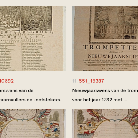
10692
11.
551_15387
arswens van de
Nieuwjaarswens van de trom
taarnvullers en -ontstekers.
voor het jaar 1782 met …