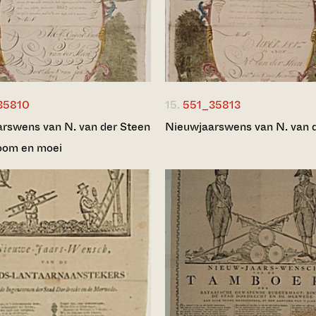
35810
15.
551_35813
rswens van N. van der Steen
Nieuwjaarswens van N. van 
 oom en moei