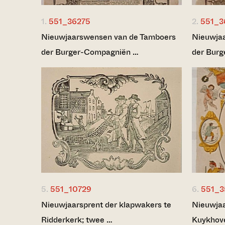
1.
551_36275
2.
551_3
Nieuwjaarswensen van de Tamboers
Nieuwja
der Burger-Compagniën …
der Bur
5.
551_10729
6.
551_
Nieuwjaarsprent der klapwakers te
Nieuwjaa
Ridderkerk; twee …
Kuykhov