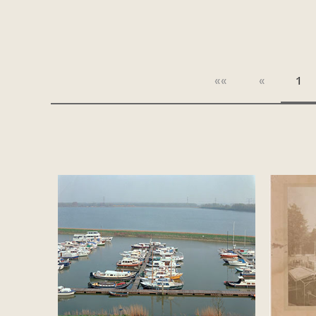
««
«
1