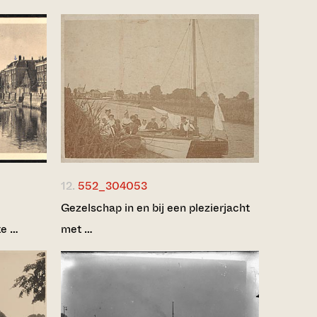
12.
552_304053
Gezelschap in en bij een plezierjacht
te …
met …