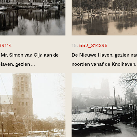
19114
15.
552_314395
r. Simon van Gijn aan de
De Nieuwe Haven, gezien na
aven, gezien …
noorden vanaf de Knolhaven.