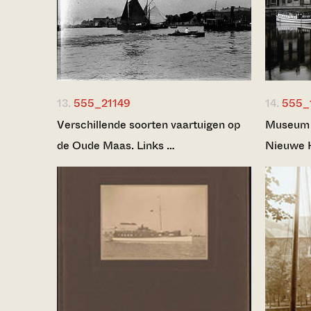
13.
555_21149
14.
555_
Verschillende soorten vaartuigen op
Museum M
de Oude Maas. Links …
Nieuwe H