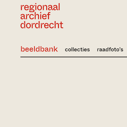
Ga direct naar de inhoud
beeldbank
collecties
raadfoto's