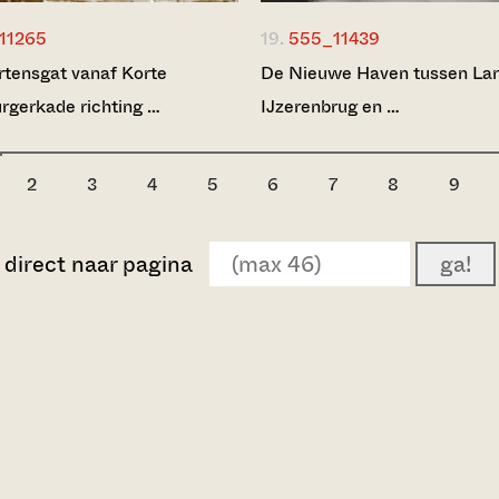
11265
19.
555_11439
tensgat vanaf Korte
De Nieuwe Haven tussen La
rgerkade richting …
IJzerenbrug en …
2
3
4
5
6
7
8
9
direct naar pagina
ga!