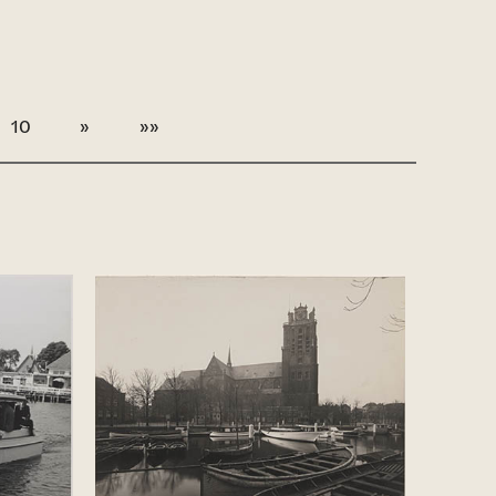
10
»
»»