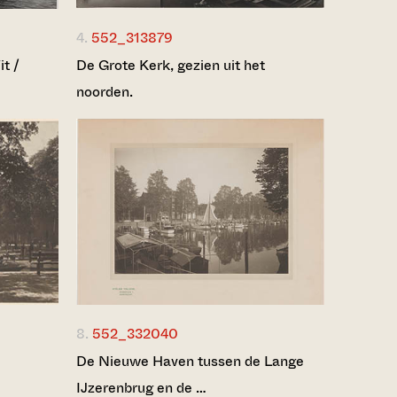
4.
552_313879
t /
De Grote Kerk, gezien uit het
noorden.
8.
552_332040
De Nieuwe Haven tussen de Lange
IJzerenbrug en de …