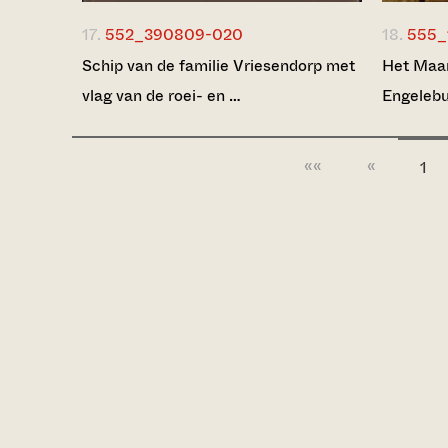
17.
552_390809-020
18.
555_
Schip van de familie Vriesendorp met
Het Maar
vlag van de roei- en …
Engelebu
««
«
1