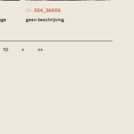
20.
554_36505
nge
geen beschrijving
10
»
»»