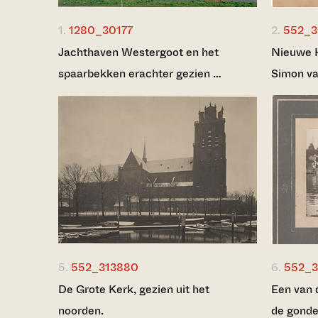
1.
1280_30177
2.
552_3
Jachthaven Westergoot en het
Nieuwe 
spaarbekken erachter gezien …
Simon va
5.
552_313880
6.
552_3
De Grote Kerk, gezien uit het
Een van 
noorden.
de gonde