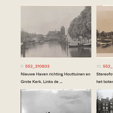
9.
552_310803
10.
552_
Nieuwe Haven richting Houttuinen en
Stereofo
Grote Kerk. Links de …
het bote