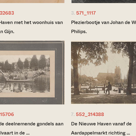
32683
3.
571_1117
Haven met het woonhuis van
Plezierbootje van Johan de Wi
n Gijn.
Philips.
15706
7.
552_314388
de deelnemende gondels aan
De Nieuwe Haven vanaf de
lvaart in de …
Aardappelmarkt richting …