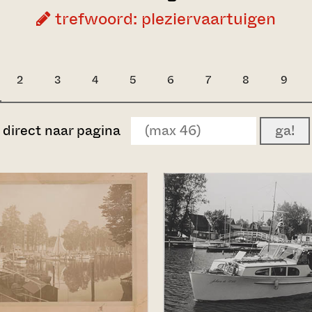
trefwoord: pleziervaartuigen
2
3
4
5
6
7
8
9
direct naar pagina
ga!