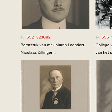
13.
552_323082
14.
555_
Borststuk van mr. Johann Leendert
College 
Nicolaas Zillinger …
van het 