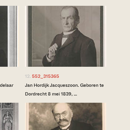
12.
552_315365
ndelaar
Jan Hordijk Jacqueszoon. Geboren te
Dordrecht 8 mei 1839, …