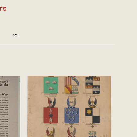
rs
»»