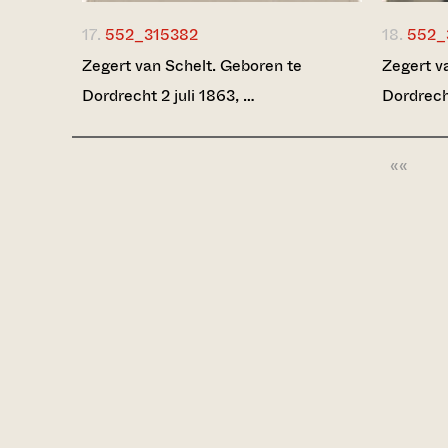
17.
552_315382
18.
552_
Zegert van Schelt. Geboren te
Zegert v
Dordrecht 2 juli 1863, …
Dordrecht
««