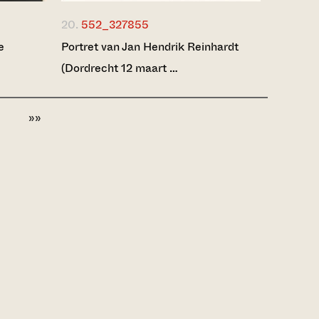
20.
552_327855
e
Portret van Jan Hendrik Reinhardt
(Dordrecht 12 maart …
»»