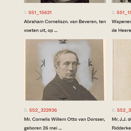
1.
551_15621
2.
551_1
Abraham Corneliszn. van Beveren, ten
Wapenen 
voeten uit, op …
de Heere
5.
552_322936
6.
552_3
Mr. Cornelis Willem Otto van Dorsser,
Mr. J.J. 
geboren 26 mei …
Ridderke