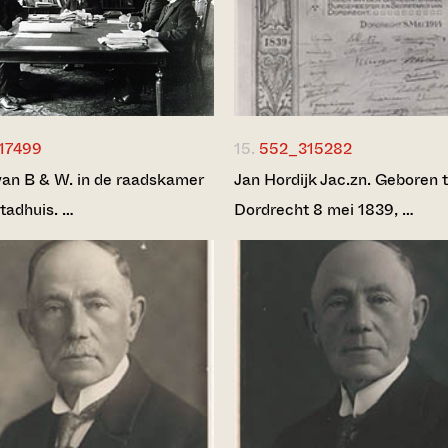
17499
15.
552_315282
van B & W. in de raadskamer
Jan Hordijk Jac.zn. Geboren 
stadhuis. …
Dordrecht 8 mei 1839, …