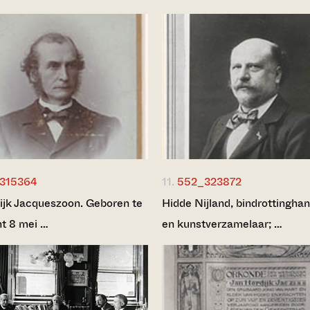
315364
11.
552_323872
ijk Jacqueszoon. Geboren te
Hidde Nijland, bindrottingha
t 8 mei …
en kunstverzamelaar; …