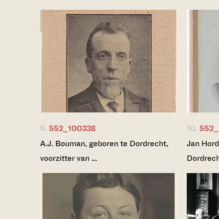
9.
552_100338
10.
552_
A.J. Bouman, geboren te Dordrecht,
Jan Hord
voorzitter van …
Dordrech