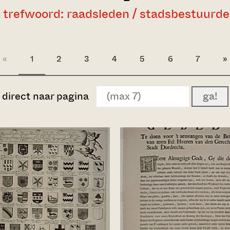
trefwoord: raadsleden / stadsbestuurde
«
1
2
3
4
5
6
7
»
direct naar pagina
ga!