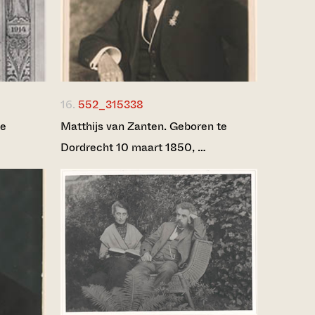
16.
552_315338
te
Matthijs van Zanten. Geboren te
Dordrecht 10 maart 1850, …