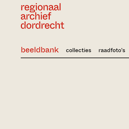
Ga direct naar de inhoud
beeldbank
collecties
raadfoto's