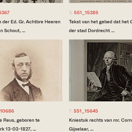
5367
3.
551_15385
der Ed. Gr. Achtbre Heeren
Tekst van het gebed dat het 
n Schout, …
der stad Dordrecht …
10686
7.
551_15645
de Reus, geboren te
Kniestuk rechts van mr. Corn
rk 13-03-1827, …
Gijselaar, …