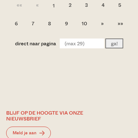
««
«
2
3
4
5
1
6
7
8
9
10
»
»»
direct naar pagina
ga!
BLIJF OP DE HOOGTE VIA ONZE
NIEUWSBRIEF
Meld je aan