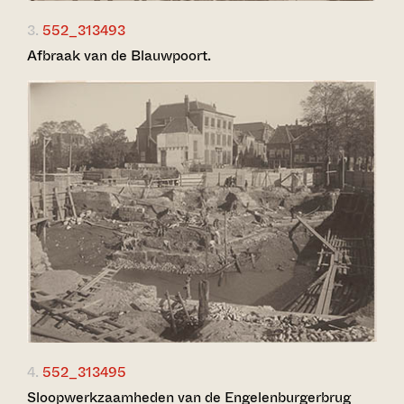
3.
552_313493
Afbraak van de Blauwpoort.
4.
552_313495
Sloopwerkzaamheden van de Engelenburgerbrug