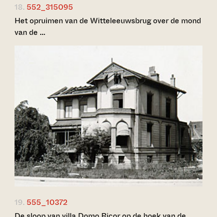
18.
552_315095
Het opruimen van de Witteleeuwsbrug over de mond
van de …
19.
555_10372
De sloop van villa Domo Ricor op de hoek van de …