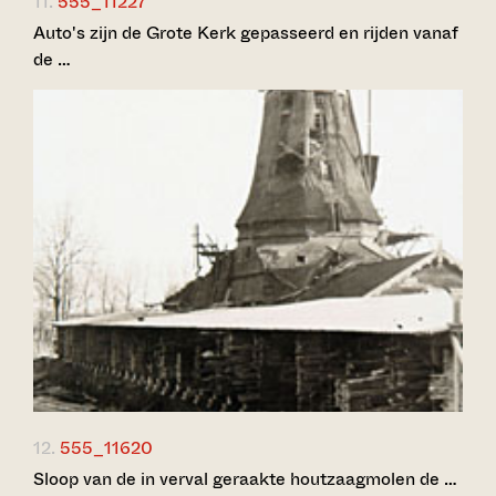
11.
555_11227
Auto's zijn de Grote Kerk gepasseerd en rijden vanaf
de …
12.
555_11620
Sloop van de in verval geraakte houtzaagmolen de …