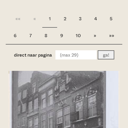
««
«
1
2
3
4
5
6
7
8
9
10
»
»»
direct naar pagina
ga!