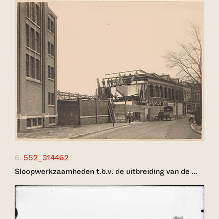
6.
552_314462
Sloopwerkzaamheden t.b.v. de uitbreiding van de …