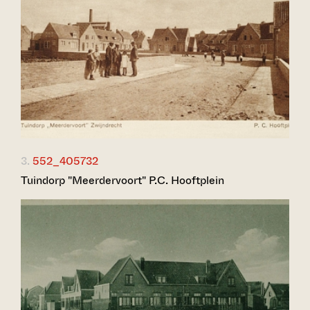
3.
552_405732
Tuindorp "Meerdervoort" P.C. Hooftplein