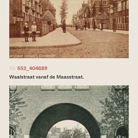
10.
552_404889
Waalstraat vanaf de Maasstraat.