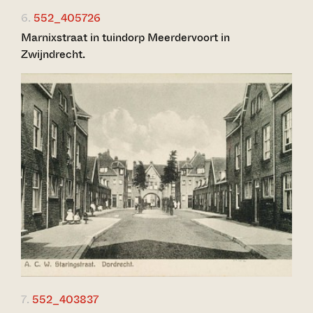
6.
552_405726
Marnixstraat in tuindorp Meerdervoort in
Zwijndrecht.
7.
552_403837