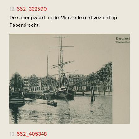
12.
552_332590
De scheepvaart op de Merwede met gezicht op
Papendrecht.
13.
552_405348