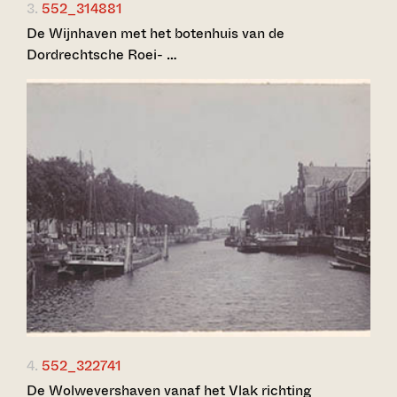
3.
552_314881
De Wijnhaven met het botenhuis van de
Dordrechtsche Roei- …
4.
552_322741
De Wolwevershaven vanaf het Vlak richting