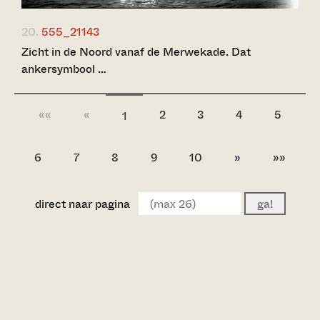
20.
555_21143
Zicht in de Noord vanaf de Merwekade. Dat
ankersymbool …
««
«
2
3
4
5
1
6
7
8
9
10
»
»»
direct naar pagina
ga!