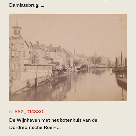
Damiatebrug. …
5.
552_314880
De Wijnhaven met het botenhuis van de
Dordrechtsche Roei- …