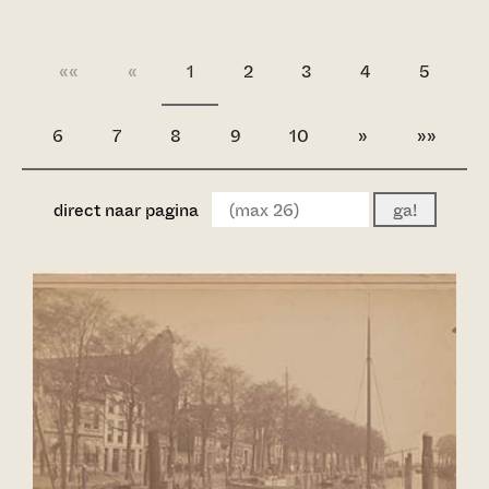
««
«
1
2
3
4
5
6
7
8
9
10
»
»»
direct naar pagina
ga!