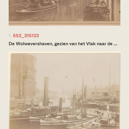
1.
552_315123
De Wolwevershaven, gezien van het Vlak naar de …