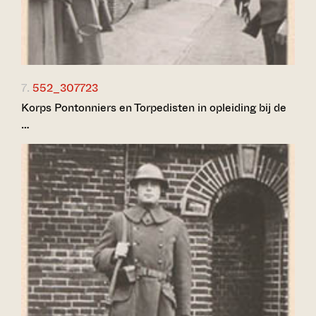
7.
552_307723
Korps Pontonniers en Torpedisten in opleiding bij de
…