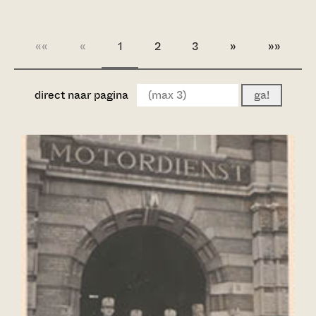
««
«
1
2
3
»
»»
direct naar pagina
ga!