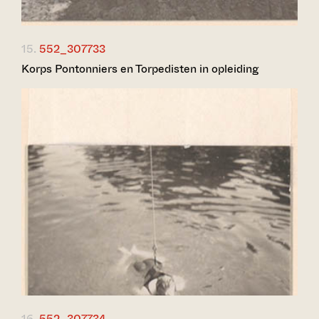
15.
552_307733
Korps Pontonniers en Torpedisten in opleiding
16.
552_307734