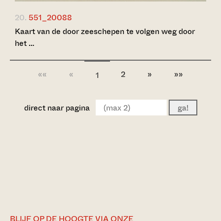
20.
551_20088
Kaart van de door zeeschepen te volgen weg door
het …
««
«
2
»
»»
1
direct naar pagina
ga!
BLIJF OP DE HOOGTE VIA ONZE