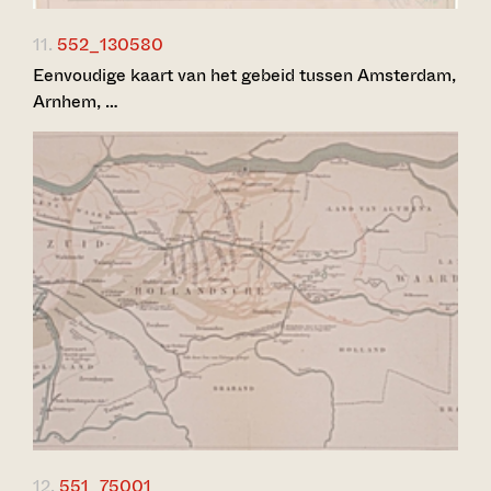
11.
552_130580
Eenvoudige kaart van het gebeid tussen Amsterdam,
Arnhem, …
12.
551_75001