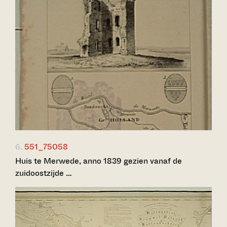
6.
551_75058
Huis te Merwede, anno 1839 gezien vanaf de
zuidoostzijde …