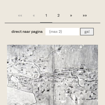
««
«
1
2
»
»»
direct naar pagina
ga!