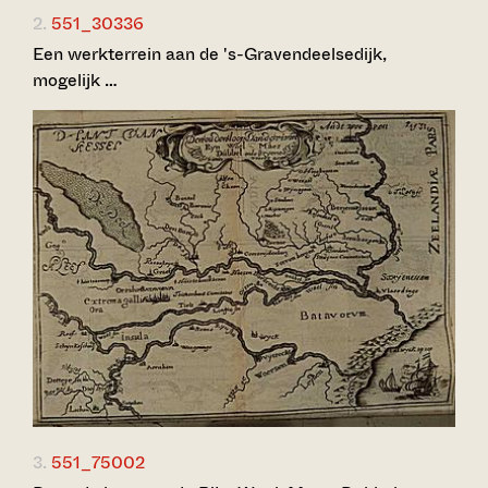
2.
551_30336
Een werkterrein aan de 's-Gravendeelsedijk,
mogelijk …
3.
551_75002