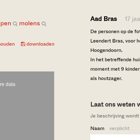
Aad Bras
17 ja
ppen
molens
De personen op de fo
Leendert Bras, voor h
houden
downloaden
Hoogendoorn.
In het betreffende hu
moment met 9 kindere
als houtzager.
Laat ons weten wi
Je beschrijving wordt 
Naam
verplicht