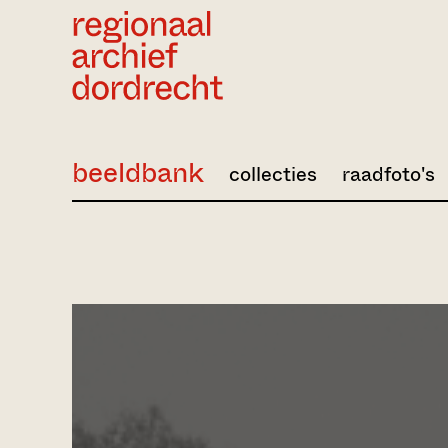
Ga direct naar de inhoud
beeldbank
collecties
raadfoto's