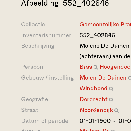
Afbeelding 552_402846
Collectie
Gemeentelijke Pre
Inventarisnummer
552_402846
Beschrijving
Molens De Duinen
(achteraan) aan de
Persoon
Bras
Hoogendoo
Gebouw / instelling
Molen De Duinen
Windhond
Geografie
Dordrecht
Straat
Noordendijk
Datum of periode
01-01-1900 ‐ 01-0