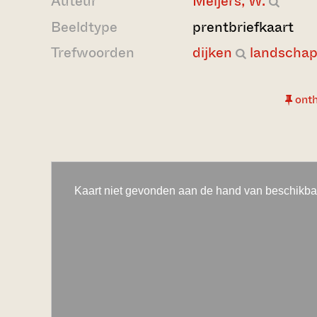
Auteur
Meijers, W.
Beeldtype
prentbriefkaart
Trefwoorden
dijken
landscha
ont