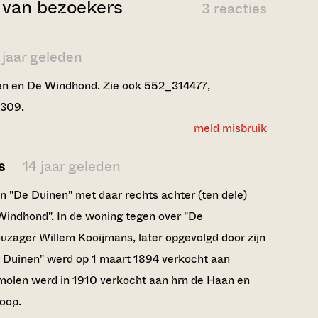
van bezoekers
3 reacties
 jaar geleden
n en De Windhond. Zie ook 552_314477,
309.
meld misbruik
ns
14 jaar geleden
n "De Duinen" met daar rechts achter (ten dele)
Windhond". In de woning tegen over "De
zager Willem Kooijmans, later opgevolgd door zijn
 Duinen" werd op 1 maart 1894 verkocht aan
molen werd in 1910 verkocht aan hrn de Haan en
oop.