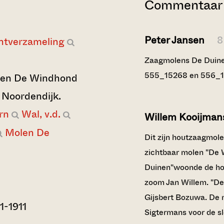
Commentaar 
Peter Jansen
8
ntverzameling
Zaagmolens De Duine
555_15268 en 556_1
 en De Windhond
 Noordendijk.
rn
Wal, v.d.
Willem Kooijma
Molen De
Dit zijn houtzaagmole
zichtbaar molen "De 
Duinen"woonde de hou
zoom Jan Willem. "De
Gijsbert Bozuwa. De 
1-1911
Sigtermans voor de sl