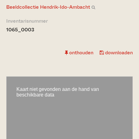
Beeldcollectie Hendrik-Ido-Ambacht
Inventarisnummer
1065_0003
onthouden
downloaden