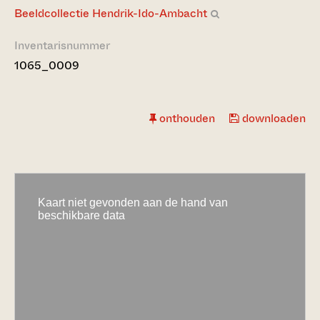
Beeldcollectie Hendrik-Ido-Ambacht
Inventarisnummer
1065_0009
onthouden
downloaden