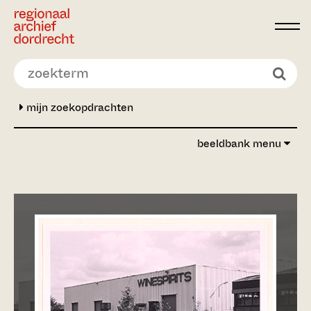
Ga direct naar de inhoud
mijn zoekopdrachten
beeldbank menu