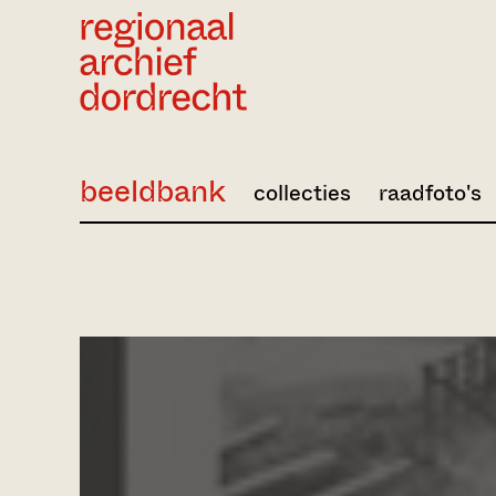
Ga direct naar de inhoud
beeldbank
collecties
raadfoto's