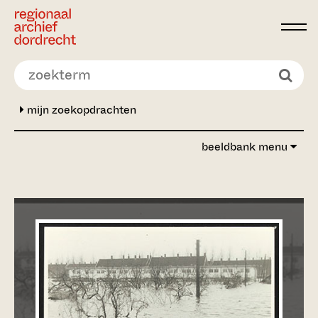
Ga direct naar de inhoud
mijn zoekopdrachten
beeldbank menu