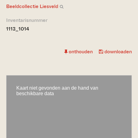
Beeldcollectie Liesveld
Inventarisnummer
1113_1014
onthouden
downloaden