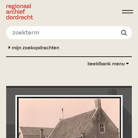
Ga direct naar de inhoud
mijn zoekopdrachten
beeldbank menu