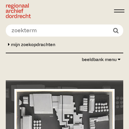
Ga direct naar de inhoud
mijn zoekopdrachten
beeldbank menu