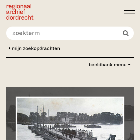
Ga direct naar de inhoud
mijn zoekopdrachten
beeldbank menu