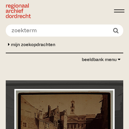
Ga direct naar de inhoud
mijn zoekopdrachten
beeldbank menu