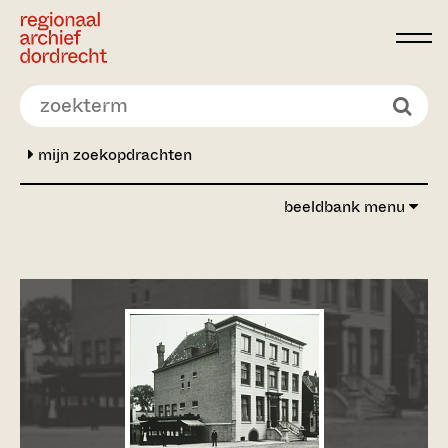
Ga direct naar de inhoud
mijn zoekopdrachten
beeldbank menu