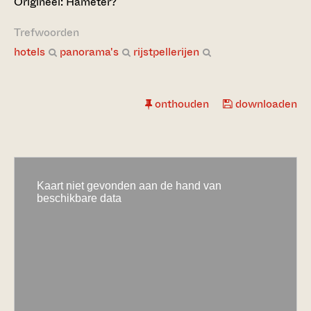
Origineel: Hameter?
Trefwoorden
hotels
panorama's
rijstpellerijen
onthouden
downloaden