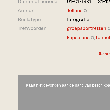
Datum of periode
01-01-1891 ‐ 31-1
Auteur
Tollens
Beeldtype
fotografie
Trefwoorden
groepsportretten
kapsalons
toneel
ont