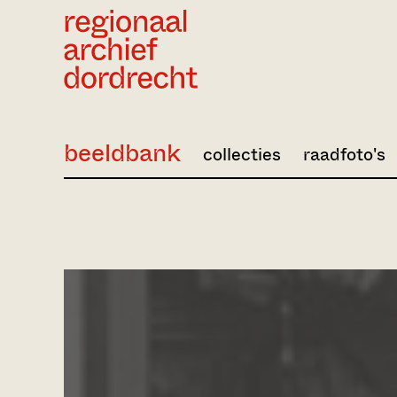
Ga direct naar de inhoud
beeldbank
collecties
raadfoto's