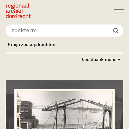
Ga direct naar de inhoud
mijn zoekopdrachten
beeldbank menu