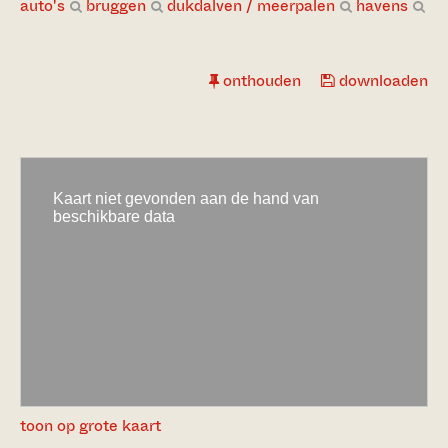
auto's
bruggen
dukdalven / meerpalen
havens
onthouden
downloaden
toon op grote kaart