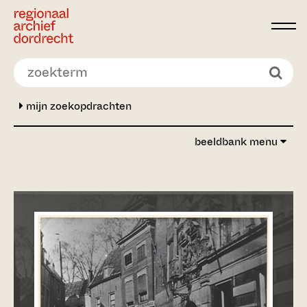
Ga direct naar de inhoud
mijn zoekopdrachten
beeldbank menu