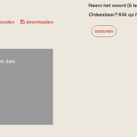
Neem het woord (6 lett
Onleesbaar? Klik op h
houden
downloaden
insturen