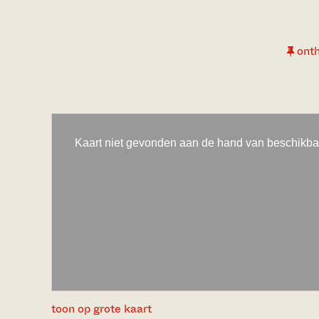
ont
toon op grote kaart