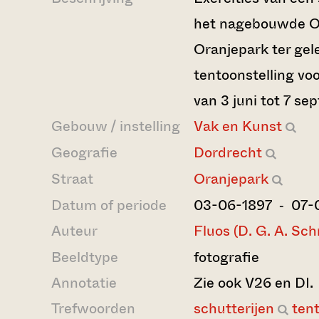
het nagebouwde O
Oranjepark ter gel
tentoonstelling vo
van 3 juni tot 7 se
Gebouw / instelling
Vak en Kunst
Geografie
Dordrecht
Straat
Oranjepark
Datum of periode
03-06-1897 ‐ 07-
Auteur
Fluos (D. G. A. Sch
Beeldtype
fotografie
Annotatie
Zie ook V26 en DI.
Trefwoorden
schutterijen
ten