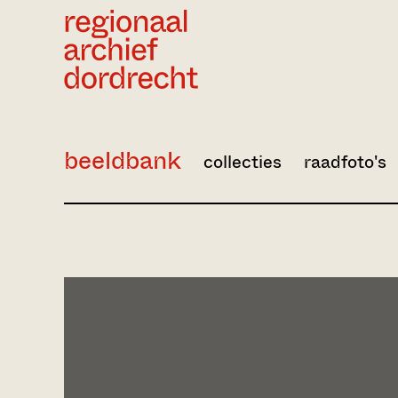
Ga direct naar de inhoud
beeldbank
collecties
raadfoto's