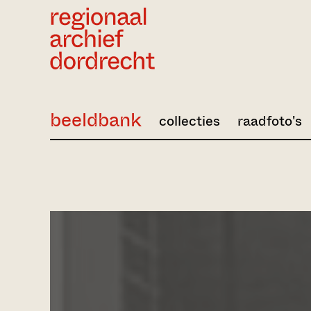
Ga direct naar de inhoud
beeldbank
collecties
raadfoto's