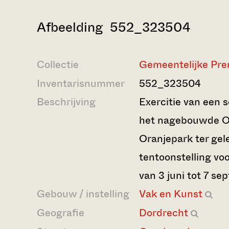
Afbeelding 552_323504
Collectie
Gemeentelijke Pre
Inventarisnummer
552_323504
Beschrijving
Exercitie van een 
het nagebouwde O
Oranjepark ter gel
tentoonstelling vo
van 3 juni tot 7 se
Gebouw / instelling
Vak en Kunst
Geografie
Dordrecht