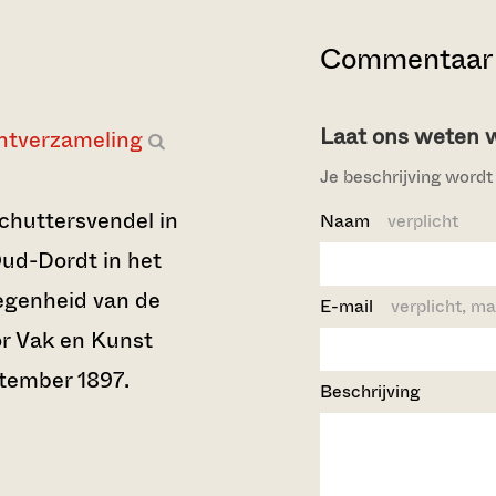
Commentaar 
Laat ons weten wi
ntverzameling
Je beschrijving wordt 
schuttersvendel in
Naam
verplicht
ud-Dordt in het
egenheid van de
E-mail
verplicht, ma
or Vak en Kunst
ptember 1897.
Beschrijving