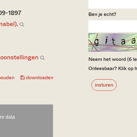
09-1897
Ben je echt?
nabel).
toonstellingen
Neem het woord (6 lett
Onleesbaar? Klik op h
houden
downloaden
insturen