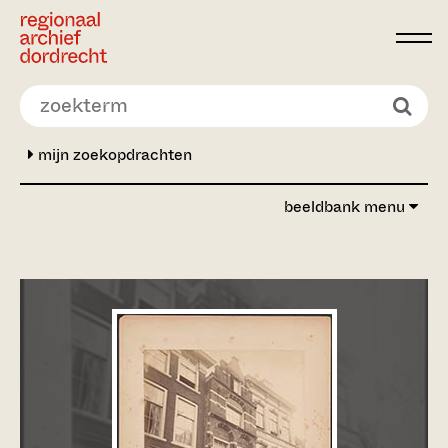
Ga direct naar de inhoud
mijn zoekopdrachten
beeldbank menu