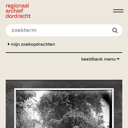
Ga direct naar de inhoud
mijn zoekopdrachten
beeldbank menu