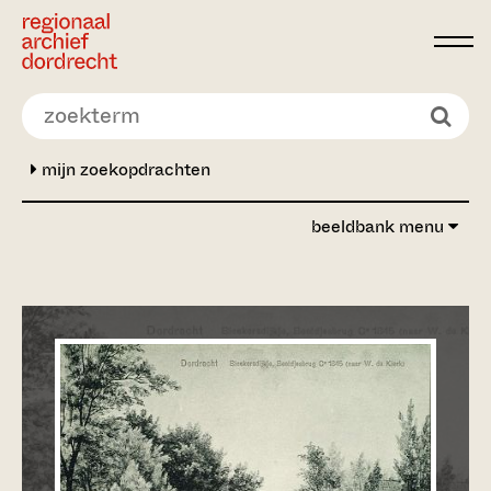
Ga direct naar de inhoud
mijn zoekopdrachten
beeldbank menu