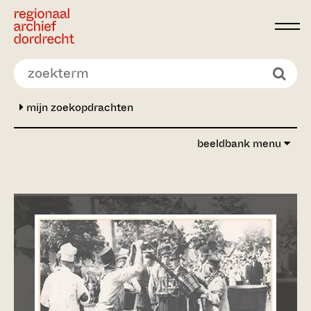
Ga direct naar de inhoud
mijn zoekopdrachten
beeldbank menu