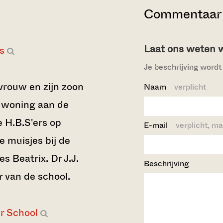
Commentaar 
Laat ons weten wi
s
Je beschrijving wordt 
 vrouw en zijn zoon
Naam
verplicht
n woning aan de
 H.B.S'ers op
E-mail
verplicht, ma
e muisjes bij de
s Beatrix. Dr J.J.
Beschrijving
r van de school.
r School