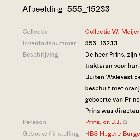
Afbeelding 555_15233
Collectie
Collectie W. Meijer
Inventarisnummer
555_15233
Beschrijving
De heer Prins, zijn
trakteren voor hu
Buiten Walevest de
beschuit met oranj
geboorte van Prinse
Prins was directeu
Persoon
Prins, dr. J.J.
Gebouw / instelling
HBS Hogere Burge