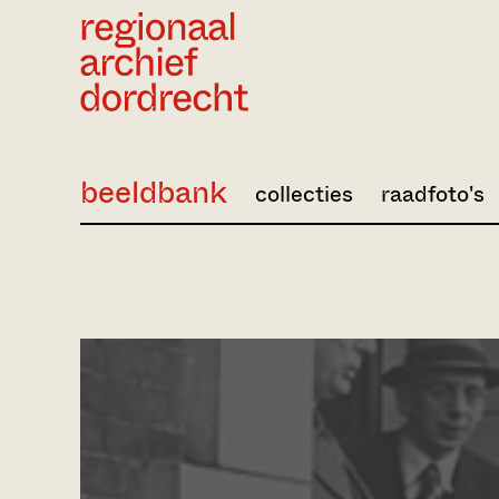
Ga direct naar de inhoud
beeldbank
collecties
raadfoto's