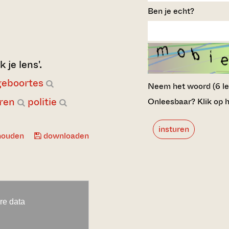
Ben je echt?
 je lens'.
geboortes
Neem het woord (6 lett
eren
politie
Onleesbaar? Klik op h
insturen
houden
downloaden