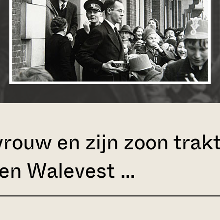
 vrouw en zijn zoon trak
ten Walevest …