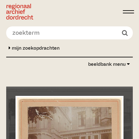
Ga direct naar de inhoud
mijn zoekopdrachten
beeldbank menu