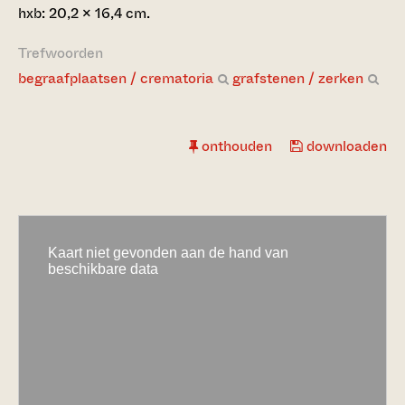
hxb: 20,2 x 16,4 cm.
Trefwoorden
begraafplaatsen / crematoria
grafstenen / zerken
onthouden
downloaden