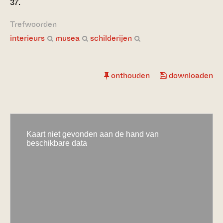
37.
Trefwoorden
interieurs
musea
schilderijen
onthouden
downloaden