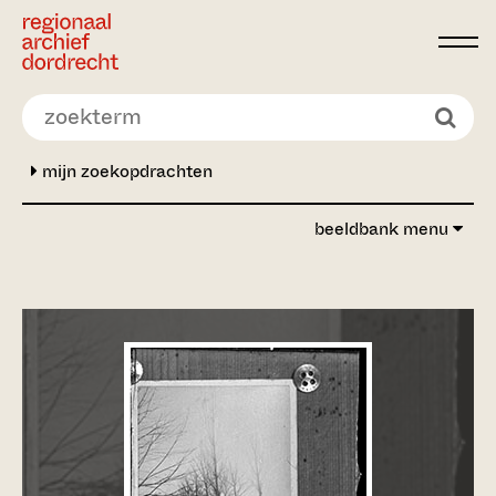
Ga direct naar de inhoud
mijn zoekopdrachten
beeldbank menu