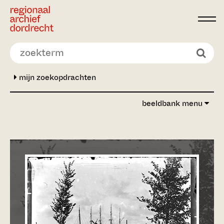
Ga direct naar de inhoud
mijn zoekopdrachten
beeldbank menu