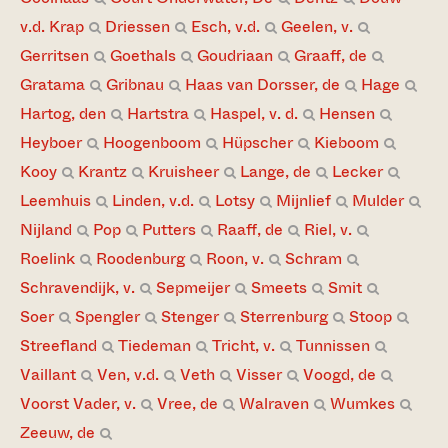
v.d. Krap
Driessen
Esch, v.d.
Geelen, v.
Gerritsen
Goethals
Goudriaan
Graaff, de
Gratama
Gribnau
Haas van Dorsser, de
Hage
Hartog, den
Hartstra
Haspel, v. d.
Hensen
Heyboer
Hoogenboom
Hüpscher
Kieboom
Kooy
Krantz
Kruisheer
Lange, de
Lecker
Leemhuis
Linden, v.d.
Lotsy
Mijnlief
Mulder
Nijland
Pop
Putters
Raaff, de
Riel, v.
Roelink
Roodenburg
Roon, v.
Schram
Schravendijk, v.
Sepmeijer
Smeets
Smit
Soer
Spengler
Stenger
Sterrenburg
Stoop
Streefland
Tiedeman
Tricht, v.
Tunnissen
Vaillant
Ven, v.d.
Veth
Visser
Voogd, de
Voorst Vader, v.
Vree, de
Walraven
Wumkes
Zeeuw, de