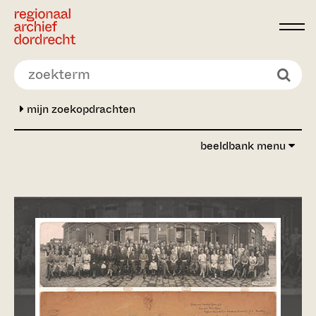
Ga direct naar de inhoud
mijn zoekopdrachten
beeldbank menu