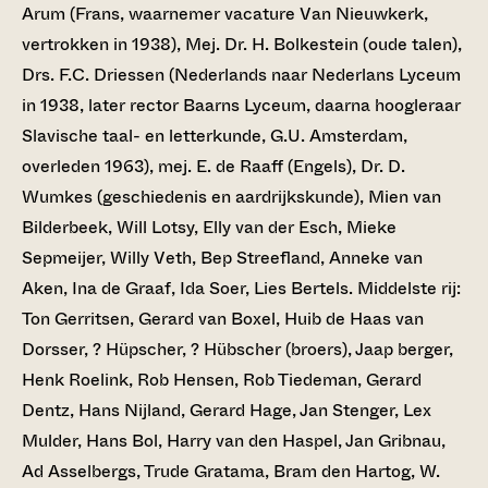
Arum (Frans, waarnemer vacature Van Nieuwkerk,
vertrokken in 1938), Mej. Dr. H. Bolkestein (oude talen),
Drs. F.C. Driessen (Nederlands naar Nederlans Lyceum
in 1938, later rector Baarns Lyceum, daarna hoogleraar
Slavische taal- en letterkunde, G.U. Amsterdam,
overleden 1963), mej. E. de Raaff (Engels), Dr. D.
Wumkes (geschiedenis en aardrijkskunde), Mien van
Bilderbeek, Will Lotsy, Elly van der Esch, Mieke
Sepmeijer, Willy Veth, Bep Streefland, Anneke van
Aken, Ina de Graaf, Ida Soer, Lies Bertels. Middelste rij:
Ton Gerritsen, Gerard van Boxel, Huib de Haas van
Dorsser, ? Hüpscher, ? Hübscher (broers), Jaap berger,
Henk Roelink, Rob Hensen, Rob Tiedeman, Gerard
Dentz, Hans Nijland, Gerard Hage, Jan Stenger, Lex
Mulder, Hans Bol, Harry van den Haspel, Jan Gribnau,
Ad Asselbergs, Trude Gratama, Bram den Hartog, W.