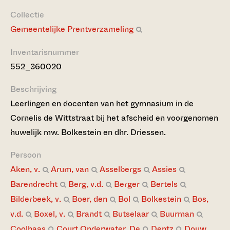
Collectie
Gemeentelijke Prentverzameling
Inventarisnummer
552_360020
Beschrijving
Leerlingen en docenten van het gymnasium in de
Cornelis de Wittstraat bij het afscheid en voorgenomen
huwelijk mw. Bolkestein en dhr. Driessen.
Persoon
Aken, v.
Arum, van
Asselbergs
Assies
Barendrecht
Berg, v.d.
Berger
Bertels
Bilderbeek, v.
Boer, den
Bol
Bolkestein
Bos,
v.d.
Boxel, v.
Brandt
Butselaar
Buurman
Coolhaas
Court Onderwater, De
Dentz
Douw