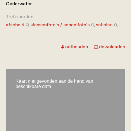
Onderwater.
Trefwoorden
afscheid
klassenfoto's / schoolfoto's
scholen
onthouden
downloaden