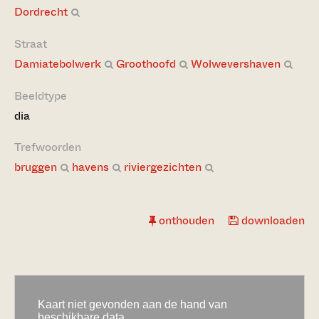
Dordrecht
Straat
Damiatebolwerk
Groothoofd
Wolwevershaven
Beeldtype
dia
Trefwoorden
bruggen
havens
riviergezichten
onthouden
downloaden