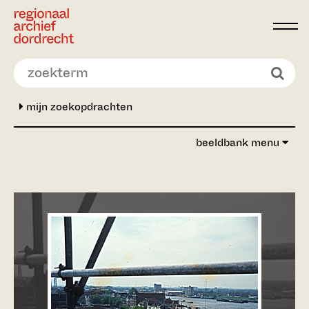
Ga direct naar de inhoud
mijn zoekopdrachten
beeldbank menu