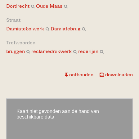
Dordrecht
Oude Maas
Straat
Damiatebolwerk
Damiatebrug
Trefwoorden
bruggen
reclamedrukwerk
rederijen
onthouden
downloaden