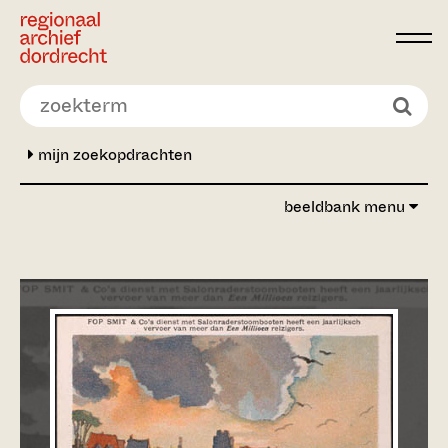
Ga direct naar de inhoud
mijn zoekopdrachten
beeldbank menu