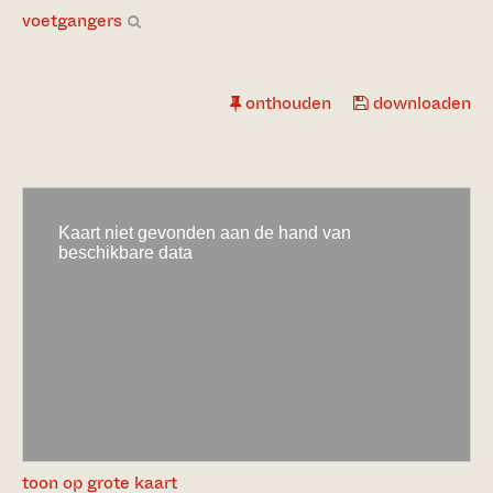
voetgangers
onthouden
downloaden
toon op grote kaart