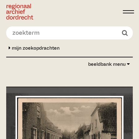
Ga direct naar de inhoud
mijn zoekopdrachten
beeldbank menu