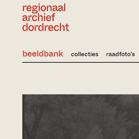
Ga direct naar de inhoud
beeldbank
collecties
raadfoto's