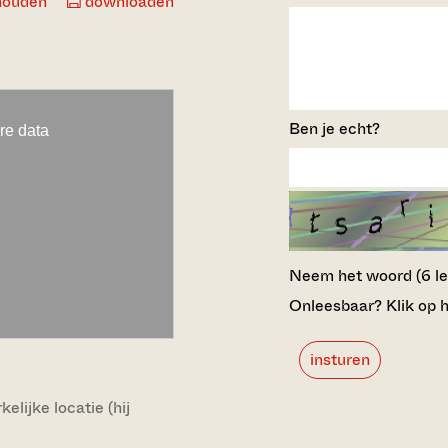
houden
downloaden
Ben je echt?
Neem het woord (6 lett
Onleesbaar? Klik op h
insturen
lijke locatie (hij