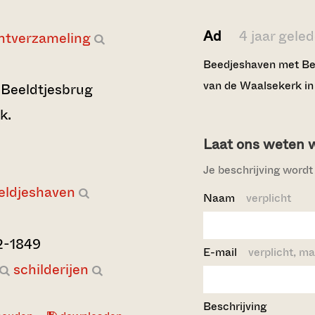
Ad
4 jaar gele
ntverzameling
Beedjeshaven met Bee
van de Waalsekerk in 
Beeldtjesbrug
k.
Laat ons weten wi
Je beschrijving wordt 
eldjeshaven
Naam
verplicht
2-1849
E-mail
verplicht, ma
schilderijen
Beschrijving