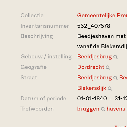
Collectie
Gemeentelijke Pre
Inventarisnummer
552_407578
Beschrijving
Beedjeshaven met 
vanaf de Blekersdij
Gebouw / instelling
Beeldjesbrug
Geografie
Dordrecht
Straat
Beeldjesbrug
Be
Blekersdijk
Datum of periode
01-01-1840 ‐ 31-1
Trefwoorden
bruggen
havens