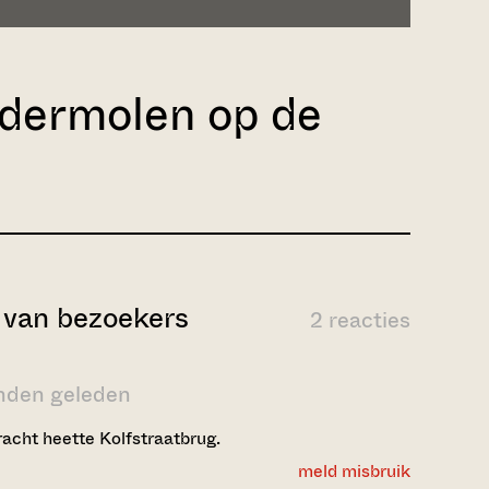
ndermolen op de
van bezoekers
2 reacties
nden geleden
acht heette Kolfstraatbrug.
meld misbruik