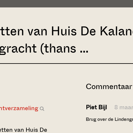
utten van Huis De Kala
gracht (thans …
Commentaar 
Piet Bijl
8 maa
ntverzameling
Brug over de Lindengr
utten van Huis De