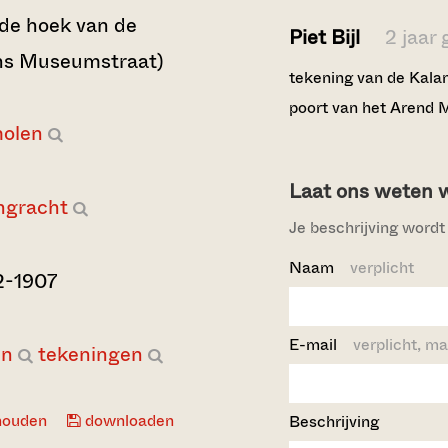
de hoek van de
Piet Bijl
2 jaar
ns Museumstraat)
tekening van de Kalan
poort van het Arend M
molen
Laat ons weten wi
ngracht
Je beschrijving wordt 
Naam
verplicht
2-1907
E-mail
verplicht, ma
en
tekeningen
houden
downloaden
Beschrijving