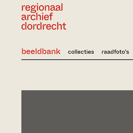
Ga direct naar de inhoud
beeldbank
collecties
raadfoto's