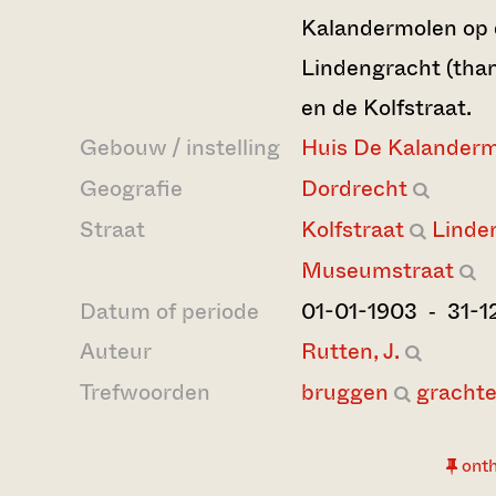
Kalandermolen op 
Lindengracht (tha
en de Kolfstraat.
Gebouw / instelling
Huis De Kalander
Geografie
Dordrecht
Straat
Kolfstraat
Linde
Museumstraat
Datum of periode
01-01-1903 ‐ 31-1
Auteur
Rutten, J.
Trefwoorden
bruggen
gracht
ont