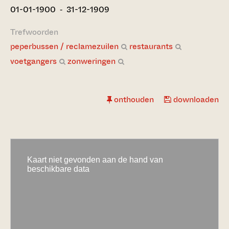
01-01-1900 ‐ 31-12-1909
Trefwoorden
peperbussen / reclamezuilen
restaurants
voetgangers
zonweringen
onthouden
downloaden