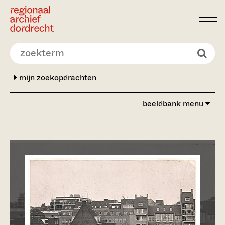
Ga direct naar de inhoud
mijn zoekopdrachten
beeldbank menu