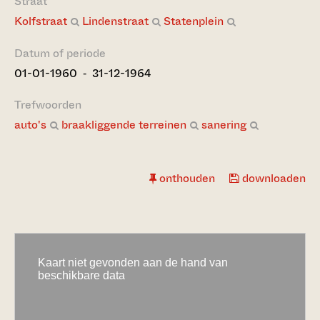
Straat
Kolfstraat
Lindenstraat
Statenplein
Datum of periode
01-01-1960 ‐ 31-12-1964
Trefwoorden
auto's
braakliggende terreinen
sanering
onthouden
downloaden