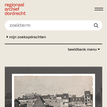
Ga direct naar de inhoud
mijn zoekopdrachten
beeldbank menu